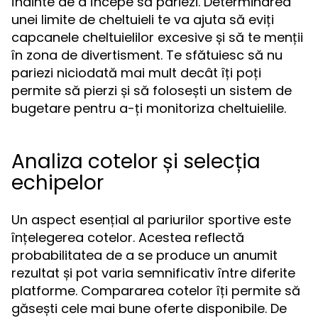
înainte de a începe să pariezi. Determinarea
unei limite de cheltuieli te va ajuta să eviți
capcanele cheltuielilor excesive și să te menții
în zona de divertisment. Te sfătuiesc să nu
pariezi niciodată mai mult decât îți poți
permite să pierzi și să folosești un sistem de
bugetare pentru a-ți monitoriza cheltuielile.
Analiza cotelor și selecția
echipelor
Un aspect esențial al pariurilor sportive este
înțelegerea cotelor. Acestea reflectă
probabilitatea de a se produce un anumit
rezultat și pot varia semnificativ între diferite
platforme. Compararea cotelor îți permite să
găsești cele mai bune oferte disponibile. De