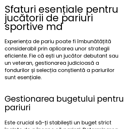
Sfaturi esențiale pentru
jucătorii de pariuri
sportive md
Experiența de pariu poate fi îmbunătățită
considerabil prin aplicarea unor strategii
eficiente. Fie că ești un jucător debutant sau
un veteran, gestionarea judicioasă a
fondurilor și selecția conștientă a pariurilor
sunt esențiale.
Gestionarea bugetului pentru
pariuri
Este crucial să-ți stabilești un buget strict