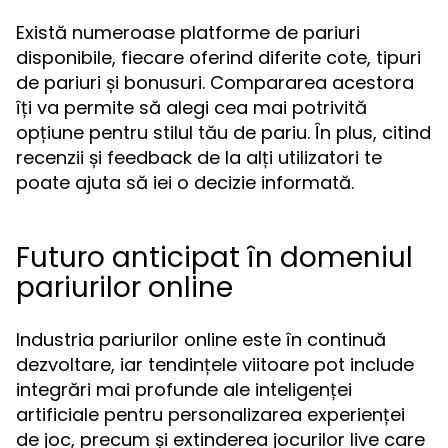
Există numeroase platforme de pariuri
disponibile, fiecare oferind diferite cote, tipuri
de pariuri și bonusuri. Compararea acestora
îți va permite să alegi cea mai potrivită
opțiune pentru stilul tău de pariu. În plus, citind
recenzii și feedback de la alți utilizatori te
poate ajuta să iei o decizie informată.
Futuro anticipat în domeniul
pariurilor online
Industria pariurilor online este în continuă
dezvoltare, iar tendințele viitoare pot include
integrări mai profunde ale inteligenței
artificiale pentru personalizarea experienței
de joc, precum și extinderea jocurilor live care