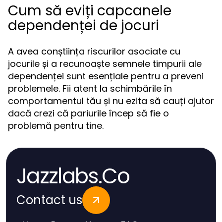
Cum să eviți capcanele
dependenței de jocuri
A avea conștiința riscurilor asociate cu
jocurile și a recunoaște semnele timpurii ale
dependenței sunt esențiale pentru a preveni
problemele. Fii atent la schimbările în
comportamentul tău și nu ezita să cauți ajutor
dacă crezi că pariurile încep să fie o
problemă pentru tine.
Jazzlabs.Co
Contact us