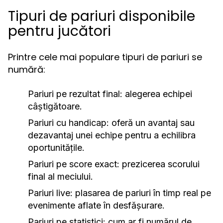
Tipuri de pariuri disponibile
pentru jucători
Printre cele mai populare tipuri de pariuri se
numără:
Pariuri pe rezultat final:
alegerea echipei
câștigătoare.
Pariuri cu handicap:
oferă un avantaj sau
dezavantaj unei echipe pentru a echilibra
oportunitățile.
Pariuri pe score exact:
prezicerea scorului
final al meciului.
Pariuri live:
plasarea de pariuri în timp real pe
evenimente aflate în desfășurare.
Pariuri pe statistici:
cum ar fi numărul de