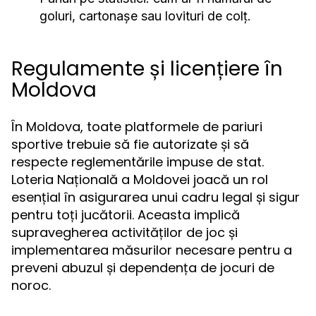
goluri, cartonașe sau lovituri de colț.
Regulamente și licențiere în
Moldova
În Moldova, toate platformele de pariuri
sportive trebuie să fie autorizate și să
respecte reglementările impuse de stat.
Loteria Națională a Moldovei joacă un rol
esențial în asigurarea unui cadru legal și sigur
pentru toți jucătorii. Aceasta implică
supravegherea activităților de joc și
implementarea măsurilor necesare pentru a
preveni abuzul și dependența de jocuri de
noroc.